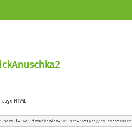
dickAnuschka2
e page HTML