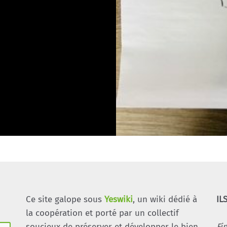
Ce site galope sous
Yeswiki
, un wiki dédié à
IL
la coopération et porté par un collectif
soucieux de préserver et développer le bien
Fi