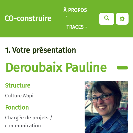
Aller au contenu principal
À PROPOS
CO-construire
TRACES
1. Votre présentation
Deroubaix Pauline
Structure
Culture.Wapi
Fonction
Chargée de projets /
communication