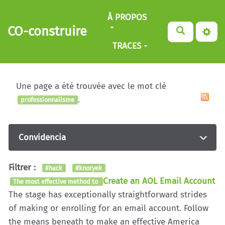
Aller au contenu principal
À PROPOS
CO-construire
TRACES
Une page a été trouvée avec le mot clé
.
professionnalisme
Convidencia
Filtrer :
#hack
#knoryek
Create an AOL Email Account
The most effective method to
The stage has exceptionally straightforward strides
of making or enrolling for an email account. Follow
the means beneath to make an effective America