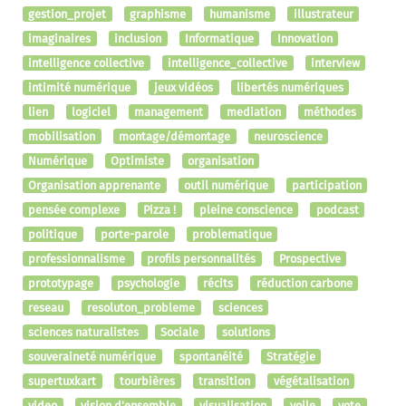
gestion_projet
graphisme
humanisme
illustrateur
imaginaires
inclusion
Informatique
Innovation
intelligence collective
intelligence_collective
interview
intimité numérique
jeux vidéos
libertés numériques
lien
logiciel
management
mediation
méthodes
mobilisation
montage/démontage
neuroscience
Numérique
Optimiste
organisation
Organisation apprenante
outil numérique
participation
pensée complexe
Pizza !
pleine conscience
podcast
politique
porte-parole
problematique
professionnalisme
profils personnalités
Prospective
prototypage
psychologie
récits
réduction carbone
reseau
resoluton_probleme
sciences
sciences naturalistes
Sociale
solutions
souveraineté numérique
spontanéité
Stratégie
supertuxkart
tourbières
transition
végétalisation
video
vision d'ensemble
visualisation
voile
vote