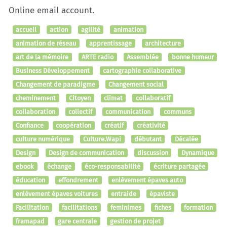
Online email account.
accueil
action
agilité
animation
animation de réseau
apprentissage
architecture
art de la mémoire
ARTE radio
Assemblée
bonne humeur
Business Développement
cartographie collaborative
Changement de paradigme
Changement social
cheminement
Citoyen
climat
collaboratif
collaboration
collectif
communication
communs
Confiance
coopération
créatif
créativité
culture numérique
Culture.Wapi
débutant
Décalée
Design
Design de communication
discussion
Dynamique
ebook
échange
éco-responsabilité
écriture partagée
éducation
effondrement
enlèvement épaves auto
enlèvement épaves voitures
entraide
épaviste
Facilitation
facilitations
feminimes
fiches
formation
framapad
gare centrale
gestion de projet