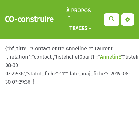
Aller au contenu principal
À PROPOS
CO-construire
TRACES
{"bf_titre":"Contact entre Anneline et Laurent
","relation":"contact","listefiche10part1":"
AnnelinE
","liste
08-30
07:29:36","statut_fiche":"1","date_maj_fiche":"2019-08-
30 07:29:36"}