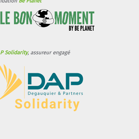
ndation
Be Planet
P Solidarity
, assureur engagé