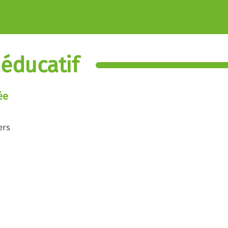
éducatif
ée
ers