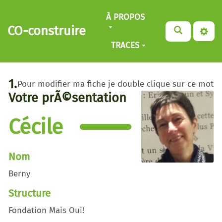
Aller au contenu principal
À PROPOS
CO-construire
TRACES
1.
Pour modifier ma fiche je double clique sur ce mot
Votre prÃ©sentation
Cécile
Nom
Berny
Structure
Fondation Mais Oui!