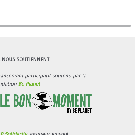
S NOUS SOUTIENNENT
nancement participatif soutenu par la
ndation
Be Planet
P Solidarity
, assureur engagé