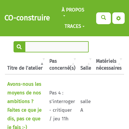
Aller au contenu principal
À PROPOS
CO-construire
TRACES
Pas
Matériels
Titre de l'atelier
concerné(s)
Salle
nécessaires
Titre de l'atelier
Pas
Salle
Matériels
Avons-nous les
concerné(s)
nécessaires
moyens de nos
Pas 4 :
ambitions ?
s'interroger
salle
Faites ce que je
- critiquer
A
dis, pas ce que
/ jeu 11h
je fais ;-)