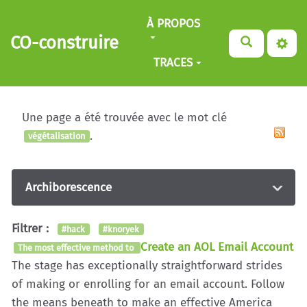
Aller au contenu principal
À PROPOS
CO-construire
TRACES
Une page a été trouvée avec le mot clé
.
végétalisation
Archiborescence
Filtrer :
#hack
#knoryek
Create an AOL Email Account
The most effective method to
The stage has exceptionally straightforward strides
of making or enrolling for an email account. Follow
the means beneath to make an effective America