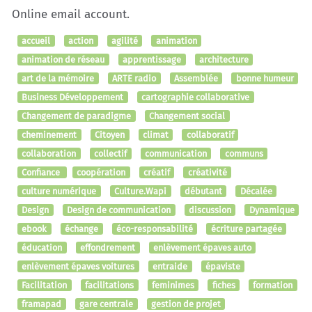
Online email account.
accueil
action
agilité
animation
animation de réseau
apprentissage
architecture
art de la mémoire
ARTE radio
Assemblée
bonne humeur
Business Développement
cartographie collaborative
Changement de paradigme
Changement social
cheminement
Citoyen
climat
collaboratif
collaboration
collectif
communication
communs
Confiance
coopération
créatif
créativité
culture numérique
Culture.Wapi
débutant
Décalée
Design
Design de communication
discussion
Dynamique
ebook
échange
éco-responsabilité
écriture partagée
éducation
effondrement
enlèvement épaves auto
enlèvement épaves voitures
entraide
épaviste
Facilitation
facilitations
feminimes
fiches
formation
framapad
gare centrale
gestion de projet