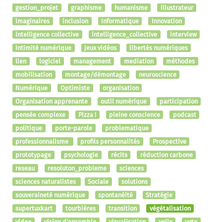
gestion_projet
graphisme
humanisme
illustrateur
imaginaires
inclusion
Informatique
Innovation
intelligence collective
intelligence_collective
interview
intimité numérique
jeux vidéos
libertés numériques
lien
logiciel
management
mediation
méthodes
mobilisation
montage/démontage
neuroscience
Numérique
Optimiste
organisation
Organisation apprenante
outil numérique
participation
pensée complexe
Pizza !
pleine conscience
podcast
politique
porte-parole
problematique
professionnalisme
profils personnalités
Prospective
prototypage
psychologie
récits
réduction carbone
reseau
resoluton_probleme
sciences
sciences naturalistes
Sociale
solutions
souveraineté numérique
spontanéité
Stratégie
supertuxkart
tourbières
transition
végétalisation
video
vision d'ensemble
visualisation
voile
vote