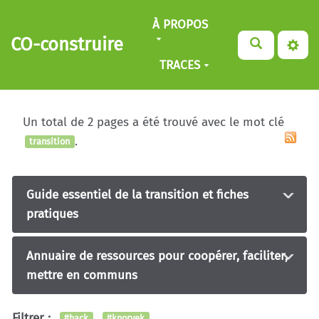
Aller au contenu principal
À PROPOS
CO-construire
TRACES
Un total de 2 pages a été trouvé avec le mot clé
.
transition
Guide essentiel de la transition et fiches
pratiques
Annuaire de ressources pour coopérer, faciliter,
mettre en communs
Filtrer :
#hack
#knoryek