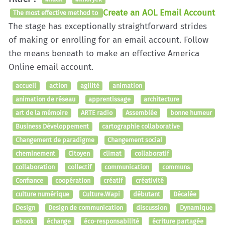
Create an AOL Email Account
The most effective method to
The stage has exceptionally straightforward strides
of making or enrolling for an email account. Follow
the means beneath to make an effective America
Online email account.
accueil
action
agilité
animation
animation de réseau
apprentissage
architecture
art de la mémoire
ARTE radio
Assemblée
bonne humeur
Business Développement
cartographie collaborative
Changement de paradigme
Changement social
cheminement
Citoyen
climat
collaboratif
collaboration
collectif
communication
communs
Confiance
coopération
créatif
créativité
culture numérique
Culture.Wapi
débutant
Décalée
Design
Design de communication
discussion
Dynamique
ebook
échange
éco-responsabilité
écriture partagée