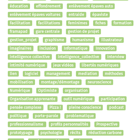
éducation
effondrement
enlèvement épaves auto
enlèvement épaves voitures
entraide
épaviste
Facilitation
facilitations
feminimes
fiches
formation
framapad
gare centrale
gestion de projet
gestion_projet
graphisme
humanisme
illustrateur
imaginaires
inclusion
Informatique
Innovation
intelligence collective
intelligence_collective
interview
intimité numérique
jeux vidéos
libertés numériques
lien
logiciel
management
mediation
méthodes
mobilisation
montage/démontage
neuroscience
Numérique
Optimiste
organisation
Organisation apprenante
outil numérique
participation
pensée complexe
Pizza !
pleine conscience
podcast
politique
porte-parole
problematique
professionnalisme
profils personnalités
Prospective
prototypage
psychologie
récits
réduction carbone