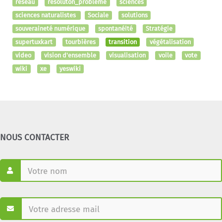
reseau
resoluton_probleme
sciences
sciences naturalistes
Sociale
solutions
souveraineté numérique
spontanéité
Stratégie
supertuxkart
tourbières
transition
végétalisation
video
vision d'ensemble
visualisation
voile
vote
wiki
xe
yeswiki
NOUS CONTACTER