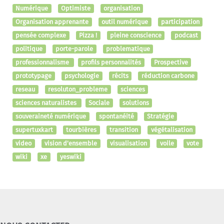
Numérique
Optimiste
organisation
Organisation apprenante
outil numérique
participation
pensée complexe
Pizza !
pleine conscience
podcast
politique
porte-parole
problematique
professionnalisme
profils personnalités
Prospective
prototypage
psychologie
récits
réduction carbone
reseau
resoluton_probleme
sciences
sciences naturalistes
Sociale
solutions
souveraineté numérique
spontanéité
Stratégie
supertuxkart
tourbières
transition
végétalisation
video
vision d'ensemble
visualisation
voile
vote
wiki
xe
yeswiki