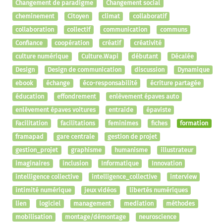
Changement de paradigme
Changement social
cheminement
Citoyen
climat
collaboratif
collaboration
collectif
communication
communs
Confiance
coopération
créatif
créativité
culture numérique
Culture.Wapi
débutant
Décalée
Design
Design de communication
discussion
Dynamique
ebook
échange
éco-responsabilité
écriture partagée
éducation
effondrement
enlèvement épaves auto
enlèvement épaves voitures
entraide
épaviste
Facilitation
facilitations
feminimes
fiches
formation
framapad
gare centrale
gestion de projet
gestion_projet
graphisme
humanisme
illustrateur
imaginaires
inclusion
Informatique
Innovation
intelligence collective
intelligence_collective
interview
intimité numérique
jeux vidéos
libertés numériques
lien
logiciel
management
mediation
méthodes
mobilisation
montage/démontage
neuroscience