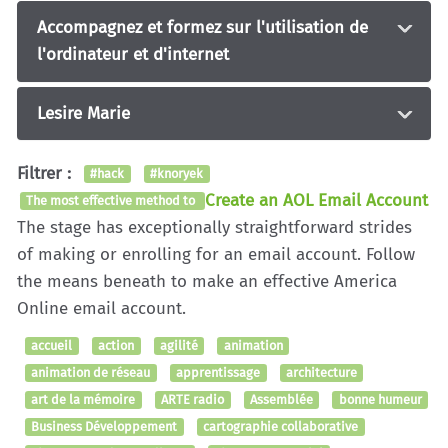
Accompagnez et formez sur l'utilisation de
l'ordinateur et d'internet
Lesire Marie
Filtrer :
#hack
#knoryek
Create an AOL Email Account
The most effective method to
The stage has exceptionally straightforward strides
of making or enrolling for an email account. Follow
the means beneath to make an effective America
Online email account.
accueil
action
agilité
animation
animation de réseau
apprentissage
architecture
art de la mémoire
ARTE radio
Assemblée
bonne humeur
Business Développement
cartographie collaborative