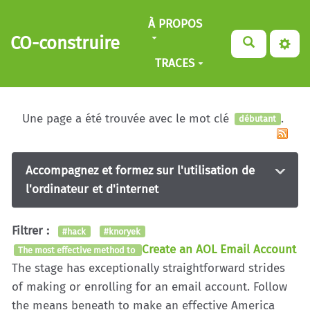
Aller au contenu principal
À PROPOS
CO-construire
TRACES
Une page a été trouvée avec le mot clé
.
débutant
Accompagnez et formez sur l'utilisation de
l'ordinateur et d'internet
Filtrer :
#hack
#knoryek
Create an AOL Email Account
The most effective method to
The stage has exceptionally straightforward strides
of making or enrolling for an email account. Follow
the means beneath to make an effective America