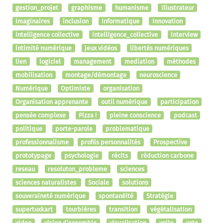
gestion_projet
graphisme
humanisme
illustrateur
imaginaires
inclusion
Informatique
Innovation
intelligence collective
intelligence_collective
interview
intimité numérique
jeux vidéos
libertés numériques
lien
logiciel
management
mediation
méthodes
mobilisation
montage/démontage
neuroscience
Numérique
Optimiste
organisation
Organisation apprenante
outil numérique
participation
pensée complexe
Pizza !
pleine conscience
podcast
politique
porte-parole
problematique
professionnalisme
profils personnalités
Prospective
prototypage
psychologie
récits
réduction carbone
reseau
resoluton_probleme
sciences
sciences naturalistes
Sociale
solutions
souveraineté numérique
spontanéité
Stratégie
supertuxkart
tourbières
transition
végétalisation
video
vision d'ensemble
visualisation
voile
vote