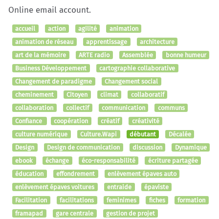
Online email account.
accueil
action
agilité
animation
animation de réseau
apprentissage
architecture
art de la mémoire
ARTE radio
Assemblée
bonne humeur
Business Développement
cartographie collaborative
Changement de paradigme
Changement social
cheminement
Citoyen
climat
collaboratif
collaboration
collectif
communication
communs
Confiance
coopération
créatif
créativité
culture numérique
Culture.Wapi
débutant
Décalée
Design
Design de communication
discussion
Dynamique
ebook
échange
éco-responsabilité
écriture partagée
éducation
effondrement
enlèvement épaves auto
enlèvement épaves voitures
entraide
épaviste
Facilitation
facilitations
feminimes
fiches
formation
framapad
gare centrale
gestion de projet