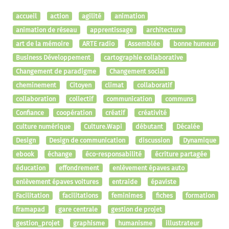
accueil
action
agilité
animation
animation de réseau
apprentissage
architecture
art de la mémoire
ARTE radio
Assemblée
bonne humeur
Business Développement
cartographie collaborative
Changement de paradigme
Changement social
cheminement
Citoyen
climat
collaboratif
collaboration
collectif
communication
communs
Confiance
coopération
créatif
créativité
culture numérique
Culture.Wapi
débutant
Décalée
Design
Design de communication
discussion
Dynamique
ebook
échange
éco-responsabilité
écriture partagée
éducation
effondrement
enlèvement épaves auto
enlèvement épaves voitures
entraide
épaviste
Facilitation
facilitations
feminimes
fiches
formation
framapad
gare centrale
gestion de projet
gestion_projet
graphisme
humanisme
illustrateur