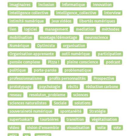
imaginaires
inclusion
Informatique
Innovation
intelligence collective
intelligence_collective
interview
intimité numérique
jeux vidéos
libertés numériques
lien
logiciel
management
mediation
méthodes
mobilisation
montage/démontage
neuroscience
Numérique
Optimiste
organisation
Organisation apprenante
outil numérique
participation
pensée complexe
Pizza !
pleine conscience
podcast
politique
porte-parole
problematique
professionnalisme
profils personnalités
Prospective
prototypage
psychologie
récits
réduction carbone
reseau
resoluton_probleme
sciences
sciences naturalistes
Sociale
solutions
souveraineté numérique
spontanéité
Stratégie
supertuxkart
tourbières
transition
végétalisation
video
vision d'ensemble
visualisation
voile
vote
wiki
xe
yeswiki