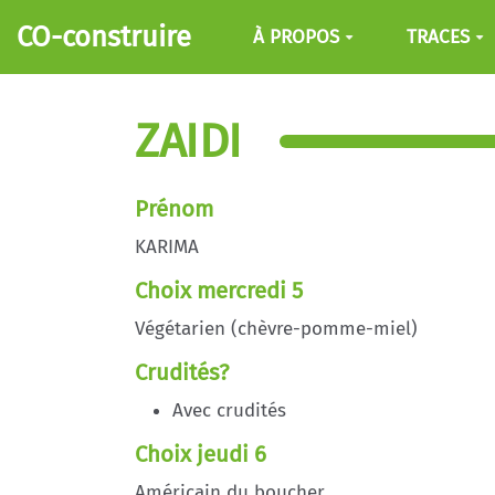
Aller au contenu principal
CO-construire
À PROPOS
TRACES
ZAIDI
Prénom
KARIMA
Choix mercredi 5
Végétarien (chèvre-pomme-miel)
Crudités?
Avec crudités
Choix jeudi 6
Américain du boucher