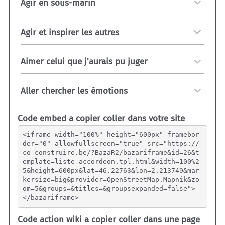
Code embed a copier coller dans votre site
<iframe width="100%" height="600px" framebor
der="0" allowfullscreen="true" src="https://
co-construire.be/?BazaR2/bazariframe&id=26&t
emplate=liste_accordeon.tpl.html&width=100%2
5&height=600px&lat=46.22763&lon=2.213749&mar
kersize=big&provider=OpenStreetMap.Mapnik&zo
om=5&groups=&titles=&groupsexpanded=false">
</bazariframe>
Code action wiki a copier coller dans une page