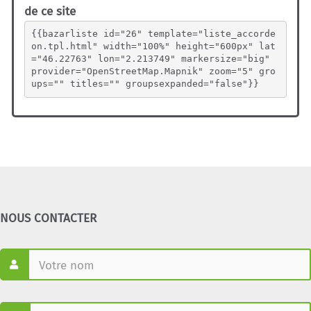
de ce site
{{bazarliste id="26" template="liste_accorde
on.tpl.html" width="100%" height="600px" lat
="46.22763" lon="2.213749" markersize="big" 
provider="OpenStreetMap.Mapnik" zoom="5" gro
ups="" titles="" groupsexpanded="false"}}
NOUS CONTACTER