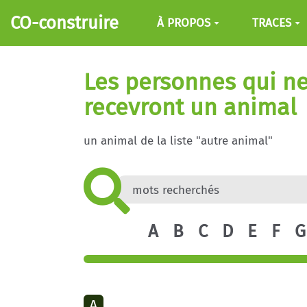
Aller au contenu principal
CO-construire
À PROPOS
TRACES
Les personnes qui ne
recevront un animal
un animal de la liste "autre animal"
A
B
C
D
E
F
G
A