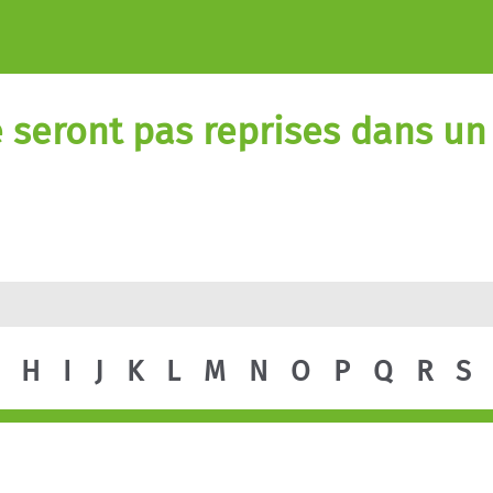
 seront pas reprises dans un
H
I
J
K
L
M
N
O
P
Q
R
S