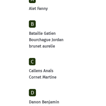
Alet Fanny
B
Bataille Gatien
Bourchague Jordan
brunet aurelie
C
Callens Anaïs
Cornet Martine
D
Danon Benjamin