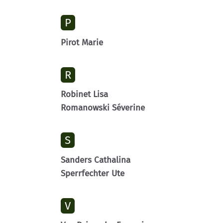
P
Pirot Marie
R
Robinet Lisa
Romanowski Séverine
S
Sanders Cathalina
Sperrfechter Ute
V