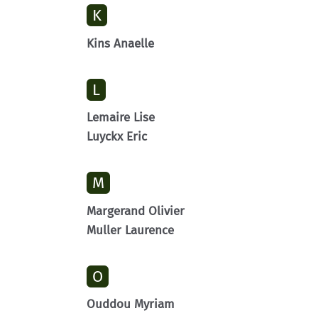
K
Kins Anaelle
L
Lemaire Lise
Luyckx Eric
M
Margerand Olivier
Muller Laurence
O
Ouddou Myriam