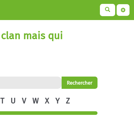
 clan mais qui
T
U
V
W
X
Y
Z