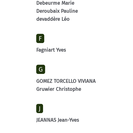
Debeurme Marie
Deroubaix Pauline
devaddère Léo
F
Fagniart Yves
G
GOMEZ TORCELLO VIVIANA
Gruwier Christophe
J
JEANNAS Jean-Yves