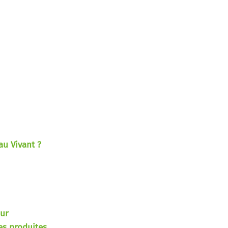
au Vivant ?
eur
tes produites