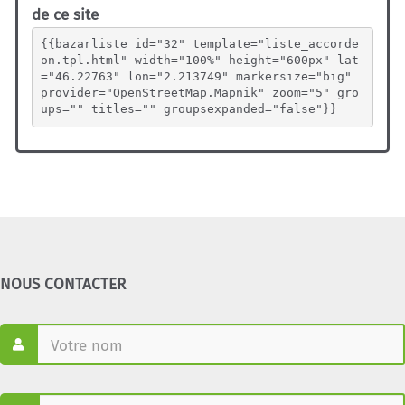
de ce site
{{bazarliste id="32" template="liste_accorde
on.tpl.html" width="100%" height="600px" lat
="46.22763" lon="2.213749" markersize="big" 
provider="OpenStreetMap.Mapnik" zoom="5" gro
ups="" titles="" groupsexpanded="false"}}
NOUS CONTACTER