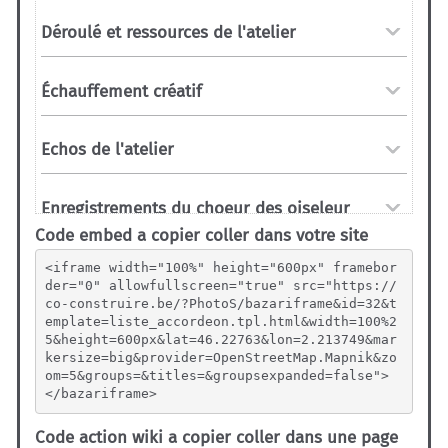
Code embed a copier coller dans votre site
<iframe width="100%" height="600px" framebor
der="0" allowfullscreen="true" src="https://
co-construire.be/?PhotoS/bazariframe&id=32&t
emplate=liste_accordeon.tpl.html&width=100%2
5&height=600px&lat=46.22763&lon=2.213749&mar
kersize=big&provider=OpenStreetMap.Mapnik&zo
om=5&groups=&titles=&groupsexpanded=false">
</bazariframe>
Code action wiki a copier coller dans une page