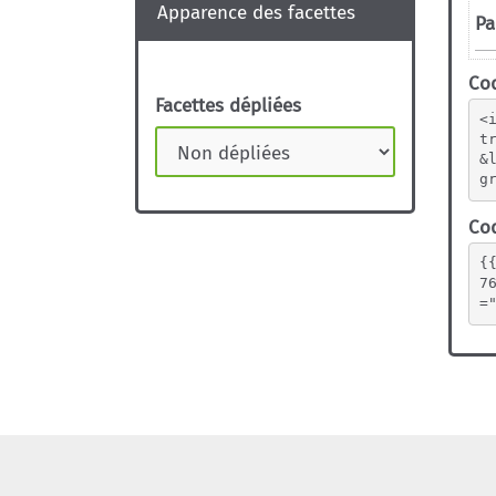
Apparence des facettes
Cod
Facettes dépliées
<
t
&
g
Cod
{
7
=