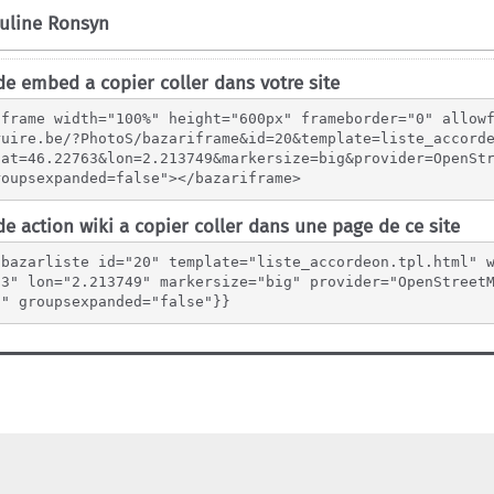
e embed a copier coller dans votre site
iframe width="100%" height="600px" frameborder="0" allow
ruire.be/?PhotoS/bazariframe&id=20&template=liste_accord
lat=46.22763&lon=2.213749&markersize=big&provider=OpenSt
roupsexpanded=false"></bazariframe>
e action wiki a copier coller dans une page de ce site
{bazarliste id="20" template="liste_accordeon.tpl.html" 
63" lon="2.213749" markersize="big" provider="OpenStreet
"" groupsexpanded="false"}}