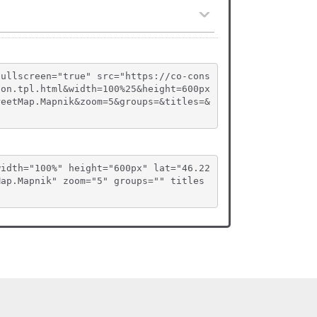
fullscreen="true" src="https://co-cons
eon.tpl.html&width=100%25&height=600px
reetMap.Mapnik&zoom=5&groups=&titles=&
width="100%" height="600px" lat="46.22
Map.Mapnik" zoom="5" groups="" titles