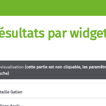
résultats par widg
évisualisation
(cette partie est non cliquable, les paramêt
uche)