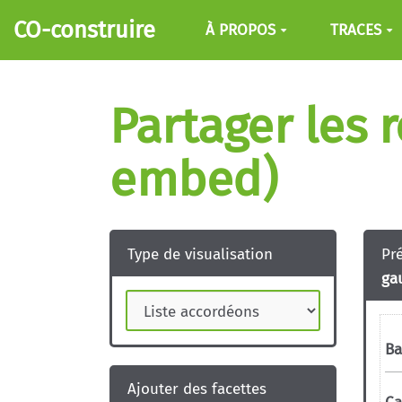
Aller au contenu principal
CO-construire
À PROPOS
TRACES
Partager les 
embed)
Type de visualisation
Pr
ga
Ajouter des facettes