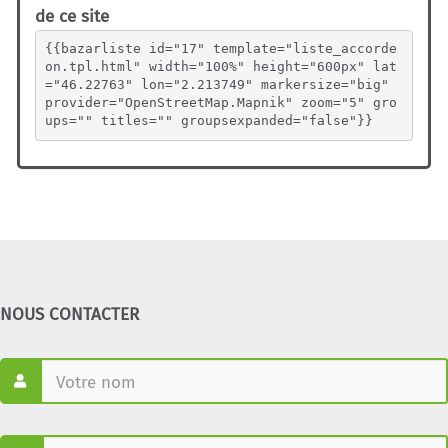
de ce site
{{bazarliste id="17" template="liste_accorde
on.tpl.html" width="100%" height="600px" lat
="46.22763" lon="2.213749" markersize="big" 
provider="OpenStreetMap.Mapnik" zoom="5" gro
ups="" titles="" groupsexpanded="false"}}
NOUS CONTACTER