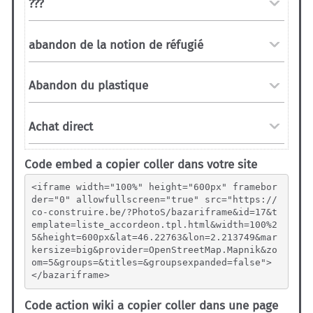
Code embed a copier coller dans votre site
<iframe width="100%" height="600px" framebor
der="0" allowfullscreen="true" src="https://
co-construire.be/?PhotoS/bazariframe&id=17&t
emplate=liste_accordeon.tpl.html&width=100%2
5&height=600px&lat=46.22763&lon=2.213749&mar
kersize=big&provider=OpenStreetMap.Mapnik&zo
om=5&groups=&titles=&groupsexpanded=false">
</bazariframe>
Code action wiki a copier coller dans une page