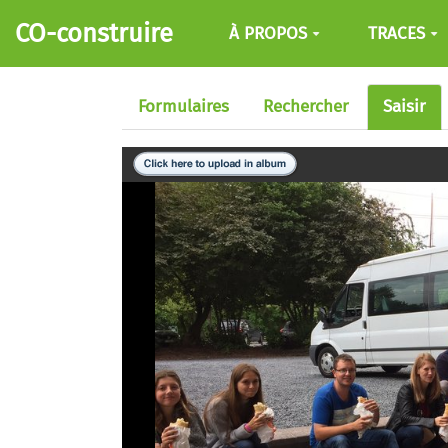
Aller au contenu principal
CO-construire
À PROPOS
TRACES
Formulaires
Rechercher
Saisir