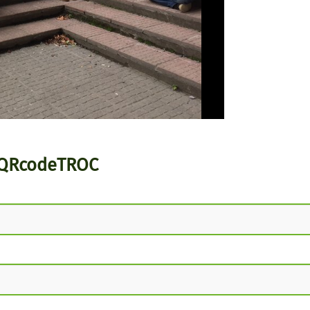
s QRcodeTROC