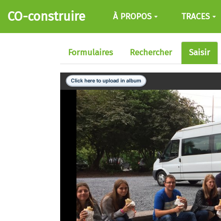
Aller au contenu principal
CO-construire
À PROPOS
TRACES
Formulaires
Rechercher
Saisir