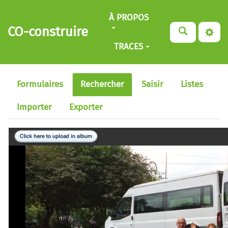
Aller au contenu principal
À PROPOS
CO-construire
TRACES
Formulaires
Rechercher
Saisir
Listes
Importer
Exporter