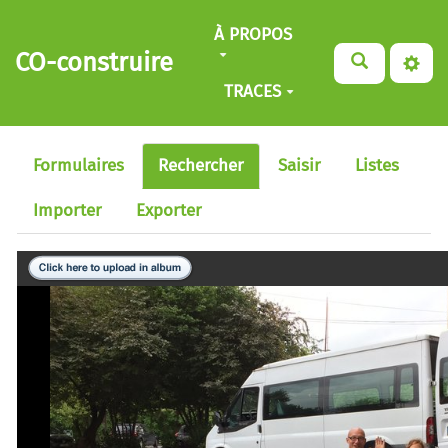
Aller au contenu principal
À PROPOS
CO-construire
TRACES
Formulaires
Rechercher
Saisir
Listes
Importer
Exporter