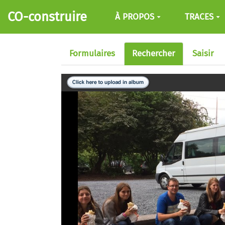
Aller au contenu principal
CO-construire
À PROPOS
TRACES
Formulaires
Rechercher
Saisir