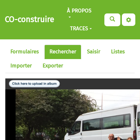
Aller au contenu principal
À PROPOS
CO-construire
TRACES
Formulaires
Rechercher
Saisir
Listes
Importer
Exporter