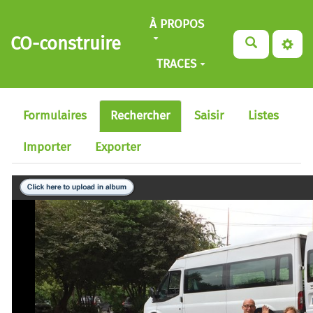
Aller au contenu principal
À PROPOS
CO-construire
TRACES
Formulaires
Rechercher
Saisir
Listes
Importer
Exporter