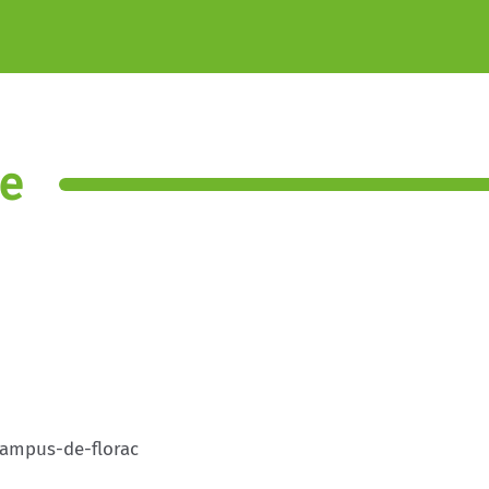
e
campus-de-florac