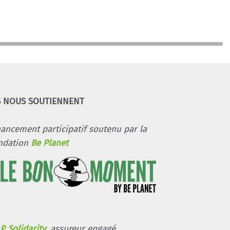
S NOUS SOUTIENNENT
nancement participatif soutenu par la
ndation
Be Planet
P Solidarity
, assureur engagé