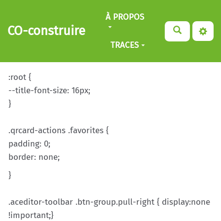
Aller au contenu principal
À PROPOS
CO-construire
TRACES
:root {
--title-font-size: 16px;
}
.qrcard-actions .favorites {
padding: 0;
border: none;
}
.aceditor-toolbar .btn-group.pull-right { display:none
!important;}