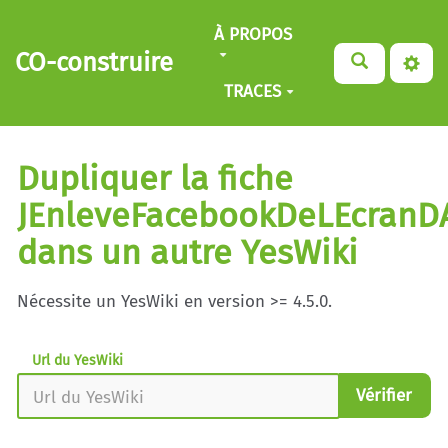
Aller au contenu principal
À PROPOS
CO-construire
TRACES
Dupliquer la fiche
JEnleveFacebookDeLEcranD
dans un autre YesWiki
Nécessite un YesWiki en version >= 4.5.0.
Url du YesWiki
Vérifier