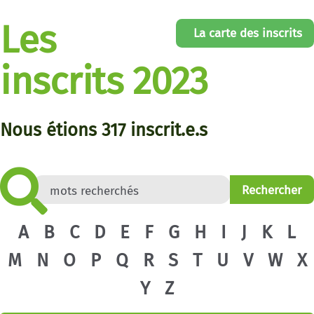
Les
La carte des inscrits
inscrits 2023
Nous étions
317
inscrit.e.s
A
B
C
D
E
F
G
H
I
J
K
L
M
N
O
P
Q
R
S
T
U
V
W
X
Y
Z