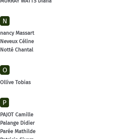
MURRAY WATTS Diana
N
nancy Massart
Neveux Céline
Notté Chantal
O
Ollive Tobias
P
PAJOT Camille
Palange Didier
Parée Mathilde