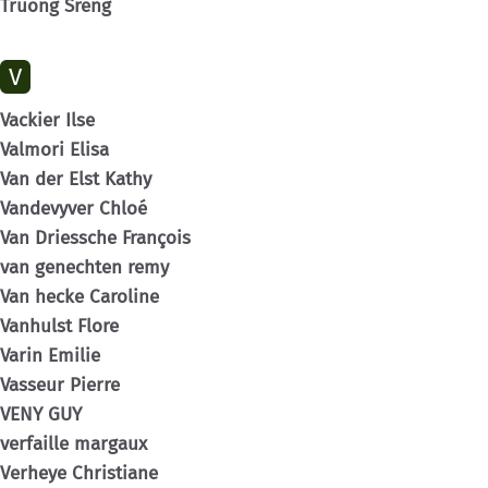
Truong Sreng
V
Vackier Ilse
Valmori Elisa
Van der Elst Kathy
Vandevyver Chloé
Van Driessche François
van genechten remy
Van hecke Caroline
Vanhulst Flore
Varin Emilie
Vasseur Pierre
VENY GUY
verfaille margaux
Verheye Christiane