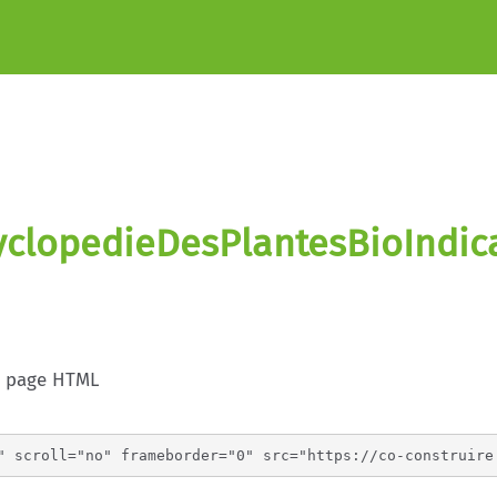
yclopedieDesPlantesBioIndica
e page HTML