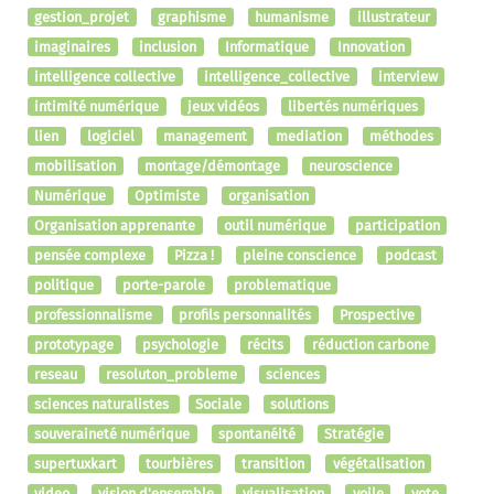
gestion_projet
graphisme
humanisme
illustrateur
imaginaires
inclusion
Informatique
Innovation
intelligence collective
intelligence_collective
interview
intimité numérique
jeux vidéos
libertés numériques
lien
logiciel
management
mediation
méthodes
mobilisation
montage/démontage
neuroscience
Numérique
Optimiste
organisation
Organisation apprenante
outil numérique
participation
pensée complexe
Pizza !
pleine conscience
podcast
politique
porte-parole
problematique
professionnalisme
profils personnalités
Prospective
prototypage
psychologie
récits
réduction carbone
reseau
resoluton_probleme
sciences
sciences naturalistes
Sociale
solutions
souveraineté numérique
spontanéité
Stratégie
supertuxkart
tourbières
transition
végétalisation
video
vision d'ensemble
visualisation
voile
vote