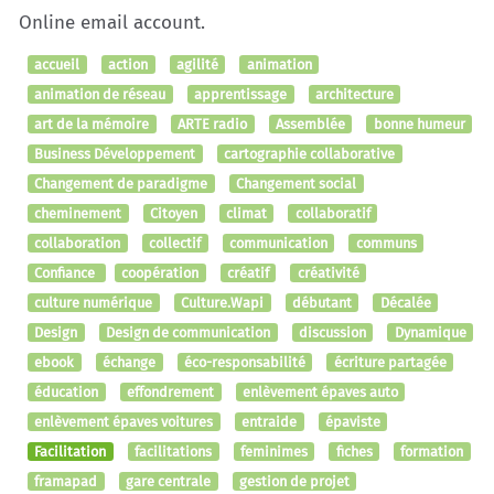
Online email account.
accueil
action
agilité
animation
animation de réseau
apprentissage
architecture
art de la mémoire
ARTE radio
Assemblée
bonne humeur
Business Développement
cartographie collaborative
Changement de paradigme
Changement social
cheminement
Citoyen
climat
collaboratif
collaboration
collectif
communication
communs
Confiance
coopération
créatif
créativité
culture numérique
Culture.Wapi
débutant
Décalée
Design
Design de communication
discussion
Dynamique
ebook
échange
éco-responsabilité
écriture partagée
éducation
effondrement
enlèvement épaves auto
enlèvement épaves voitures
entraide
épaviste
Facilitation
facilitations
feminimes
fiches
formation
framapad
gare centrale
gestion de projet