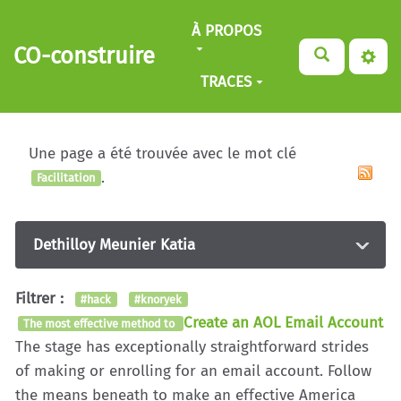
Aller au contenu principal
À PROPOS
CO-construire
TRACES
Une page a été trouvée avec le mot clé
.
Facilitation
Dethilloy Meunier Katia
Filtrer :
#hack
#knoryek
Create an AOL Email Account
The most effective method to
The stage has exceptionally straightforward strides
of making or enrolling for an email account. Follow
the means beneath to make an effective America