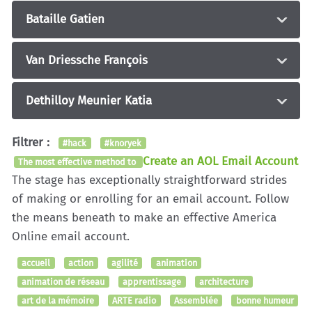
Bataille Gatien
Van Driessche François
Dethilloy Meunier Katia
Filtrer :
#hack
#knoryek
Create an AOL Email Account
The most effective method to
The stage has exceptionally straightforward strides
of making or enrolling for an email account. Follow
the means beneath to make an effective America
Online email account.
accueil
action
agilité
animation
animation de réseau
apprentissage
architecture
art de la mémoire
ARTE radio
Assemblée
bonne humeur