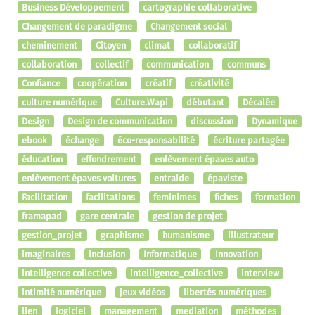
Business Développement
cartographie collaborative
Changement de paradigme
Changement social
cheminement
Citoyen
climat
collaboratif
collaboration
collectif
communication
communs
Confiance
coopération
créatif
créativité
culture numérique
Culture.Wapi
débutant
Décalée
Design
Design de communication
discussion
Dynamique
ebook
échange
éco-responsabilité
écriture partagée
éducation
effondrement
enlèvement épaves auto
enlèvement épaves voitures
entraide
épaviste
Facilitation
facilitations
feminimes
fiches
formation
framapad
gare centrale
gestion de projet
gestion_projet
graphisme
humanisme
illustrateur
imaginaires
inclusion
Informatique
Innovation
intelligence collective
intelligence_collective
interview
intimité numérique
jeux vidéos
libertés numériques
lien
logiciel
management
mediation
méthodes