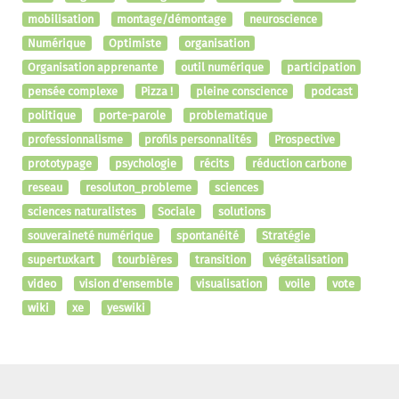
mobilisation
montage/démontage
neuroscience
Numérique
Optimiste
organisation
Organisation apprenante
outil numérique
participation
pensée complexe
Pizza !
pleine conscience
podcast
politique
porte-parole
problematique
professionnalisme
profils personnalités
Prospective
prototypage
psychologie
récits
réduction carbone
reseau
resoluton_probleme
sciences
sciences naturalistes
Sociale
solutions
souveraineté numérique
spontanéité
Stratégie
supertuxkart
tourbières
transition
végétalisation
video
vision d'ensemble
visualisation
voile
vote
wiki
xe
yeswiki