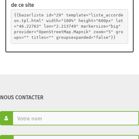
de ce site
{{bazarliste id="29" template="liste_accorde
on.tpl.html" width="100%" height="600px" lat
="46.22763" lon="2.213749" markersize="big" 
provider="OpenStreetMap.Mapnik" zoom="5" gro
ups="" titles="" groupsexpanded="false"}}
NOUS CONTACTER