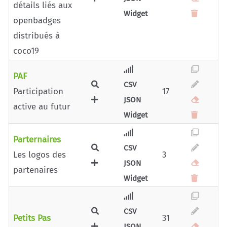
détails liés aux
Widget
openbadges
distribués à
coco19
PAF
CSV
Participation
17
JSON
active au futur
Widget
Parternaires
CSV
Les logos des
3
JSON
partenaires
Widget
CSV
Petits Pas
31
JSON