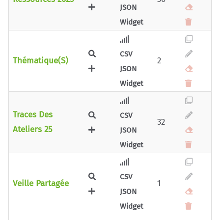
JSON
Widget
CSV
Thématique(s)
2
JSON
Widget
Traces Des
CSV
32
Ateliers 25
JSON
Widget
CSV
Veille Partagée
1
JSON
Widget