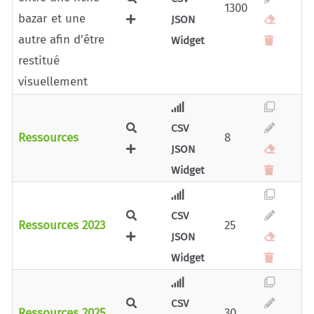
1300
bazar et une
JSON
autre afin d'être
Widget
restitué
visuellement
CSV
Ressources
8
JSON
Widget
CSV
Ressources 2023
25
JSON
Widget
CSV
Ressources 2025
30