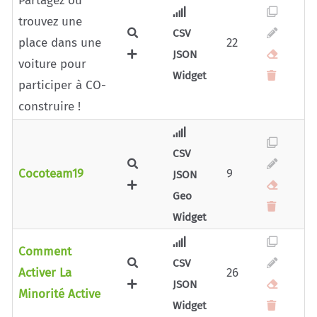
Partagez ou
trouvez une
CSV
place dans une
22
JSON
voiture pour
Widget
participer à CO-
construire !
CSV
Cocoteam19
9
JSON
Geo
Widget
Comment
CSV
Activer La
26
JSON
Minorité Active
Widget