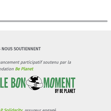
S NOUS SOUTIENNENT
nancement participatif soutenu par la
ndation
Be Planet
P Solidarity
, assureur engagé