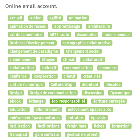
Online email account.
accueil
action
agilité
animation
animation de réseau
apprentissage
architecture
art de la mémoire
ARTE radio
Assemblée
bonne humeur
Business Développement
cartographie collaborative
Changement de paradigme
Changement social
cheminement
Citoyen
climat
collaboratif
collaboration
collectif
communication
communs
Confiance
coopération
créatif
créativité
culture numérique
Culture.Wapi
débutant
Décalée
Design
Design de communication
discussion
Dynamique
ebook
échange
éco-responsabilité
écriture partagée
éducation
effondrement
enlèvement épaves auto
enlèvement épaves voitures
entraide
épaviste
Facilitation
facilitations
feminimes
fiches
formation
framapad
gare centrale
gestion de projet