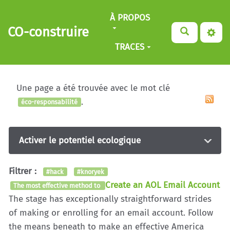
Aller au contenu principal
À PROPOS
CO-construire
TRACES
Une page a été trouvée avec le mot clé
.
éco-responsabilité
Activer le potentiel ecologique
Filtrer :
#hack
#knoryek
Create an AOL Email Account
The most effective method to
The stage has exceptionally straightforward strides
of making or enrolling for an email account. Follow
the means beneath to make an effective America