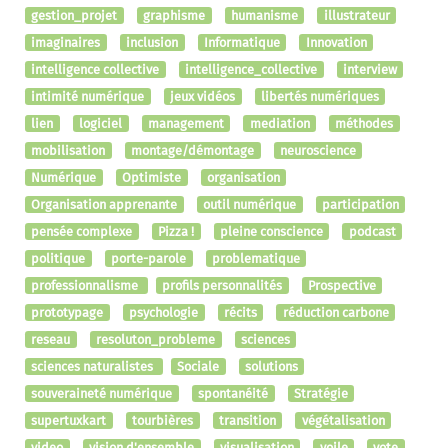
gestion_projet
graphisme
humanisme
illustrateur
imaginaires
inclusion
Informatique
Innovation
intelligence collective
intelligence_collective
interview
intimité numérique
jeux vidéos
libertés numériques
lien
logiciel
management
mediation
méthodes
mobilisation
montage/démontage
neuroscience
Numérique
Optimiste
organisation
Organisation apprenante
outil numérique
participation
pensée complexe
Pizza !
pleine conscience
podcast
politique
porte-parole
problematique
professionnalisme
profils personnalités
Prospective
prototypage
psychologie
récits
réduction carbone
reseau
resoluton_probleme
sciences
sciences naturalistes
Sociale
solutions
souveraineté numérique
spontanéité
Stratégie
supertuxkart
tourbières
transition
végétalisation
video
vision d'ensemble
visualisation
voile
vote